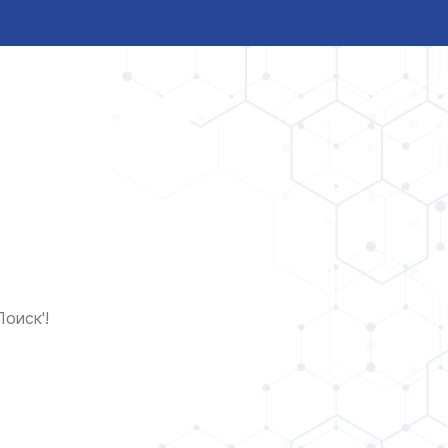
оиск'!