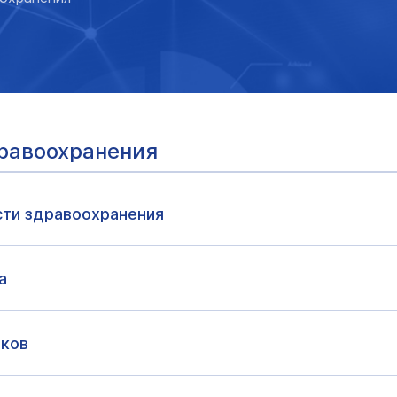
дравоохранения
сти здравоохранения
а
тков