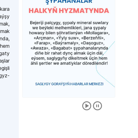
kara
aýşy
mak,
almak
nda,
 hem
gaty
şlar
gişli
agyz-