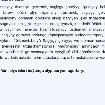
asyny durmuşa geçirmek, saglygy goraýyş ulgamyny hal
, bitewi öňüni alyş ulgamyny döretmek, saglygy gor
 saglygyny goramak boýunça alnyp barylýan işleri utgaşdyr
k, sagdyn durmuş ýörelgelerini ornaşdyrmak, keselleriň öňüni 
rmuşa geçirmek hem-de hyzmatdaşlygy ösdürmek maksady
en, saglygy goraýyş boýunça köpulgamlaýyn pudagara topary
yklykda, Türkmenistanyň Saglygy goraýyş we derman sena
lar merkeziniň utgaşdyrmagynda Magtymguly adyndaky Ýa
riniň wekilleriniň gatnaşmagynda eýeçiligiň ähli görnüşlerine de
de we birikmelerde, bilim edaralarynda, orta mekdeplerde w
üni alyş işleri boýunça alyp barýan ugurlary: