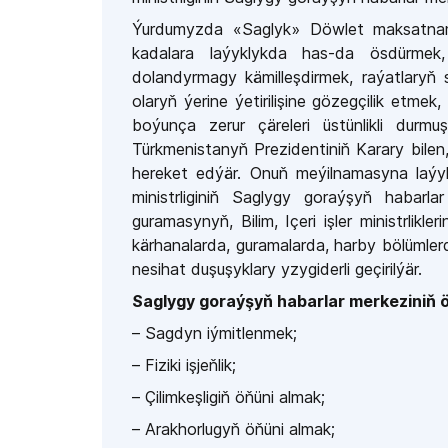
Ýurdumyzda «Saglyk» Döwlet maksatnam
kadalara laýyklykda has-da ösdürmek
dolandyrmagy kämilleşdirmek, raýatlaryň
olaryň ýerine ýetirilişine gözegçilik etme
boýunça zerur çäreleri üstünlikli du
Türkmenistanyň Prezidentiniň Karary bil
hereket edýär. Onuň meýilnamasyna laý
ministrliginiň Saglygy goraýşyň habar
guramasynyň, Bilim, Içeri işler ministrlikle
kärhanalarda, guramalarda, harby bölümler
nesihat duşuşyklary yzygiderli geçirilýär.
Saglygy goraýşyň habarlar merkeziniň öň
– Sagdyn iýmitlenmek;
– Fiziki işjeňlik;
– Çilimkeşligiň öňüni almak;
– Arakhorlugyň öňüni almak;