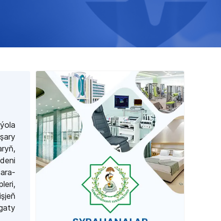
ýola
şary
aryň,
edeni
ara-
leri,
işjeň
gaty