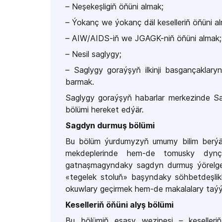
– Neşekeşligiň öňüni almak;
– Ýokanç we ýokanç däl keselleriň öňüni a
– AIW/AIDS-iň we JGAGK-niň öňüni almak;
– Nesil saglygy;
– Saglygy goraýşyň ilkinji basgançaklary
barmak.
Saglygy goraýşyň habarlar merkezinde Sa
bölümi hereket edýär.
Sagdyn durmuş bölümi
Bu bölüm ýurdumyzyň umumy bilim berýä
mekdeplerinde hem-de
tomusky dynç
gatnaşmagyndaky sagdyn durmuş ýörelgel
«tegelek stoluň» başyndaky söhbetdeşlikle
okuwlary geçirmek hem-de makalalary taýýar
Keselleriň öňüni alyş bölümi
Bu bölümiň esasy wezipesi
–
keselle