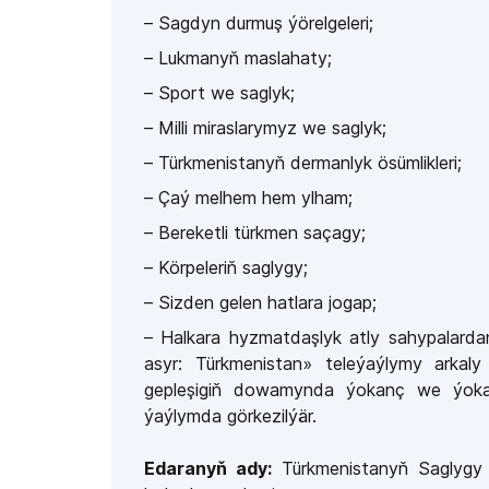
– Sagdyn durmuş ýörelgeleri;
– Lukmanyň maslahaty;
– Sport we saglyk;
– Milli miraslarymyz we saglyk;
– Türkmenistanyň dermanlyk ösümlikleri;
– Çaý melhem hem ylham;
– Bereketli türkmen saçagy;
– Körpeleriň saglygy;
– Sizden gelen hatlara jogap;
– Halkara hyzmatdaşlyk
atly sahypalard
asyr: Türkmenistan» teleýaýlymy arkal
gepleşigiň dowamynda ýokanç we ýokanç
ýaýlymda görkezilýär.
Edaranyň ady:
​Türkmenistanyň Saglygy