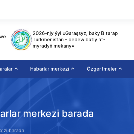
2026-njy ýyl «Garaşsyz, baky Bitarap
 we
Türkmenistan – bedew batly at-
myradyň mekany»
aralar
Habarlar merkezi
Özgertmeler
arlar merkezi barada
kezi barada