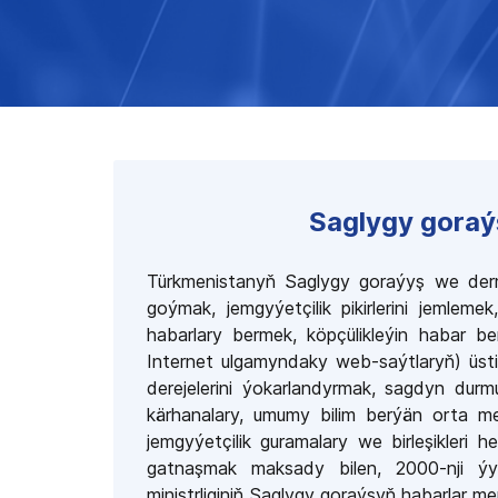
Saglygy goraý
Türkmenistanyň Saglygy goraýyş we der
goýmak, jemgyýetçilik pikirlerini jemle
habarlary bermek, köpçülikleýin habar ber
Internet ulgamyndaky web-saýtlaryň) üsti
derejelerini ýokarlandyrmak, sagdyn du
kärhanalary, umumy bilim berýän orta me
jemgyýetçilik guramalary we birleşikleri
gatnaşmak maksady bilen, 2000-nji ý
ministrliginiň Saglygy goraýşyň habarlar mer