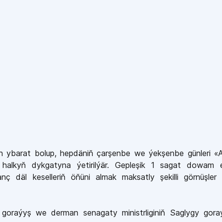
an ybarat bolup,
hepdäniň çarşenbe we ýekşenbe günleri «A
y
halkyň dykgatyna
ýetirilýär. Gepleşik 1 sagat dowam e
 däl keselleriň öňüni almak maksatly şekilli görnüşler
 goraýyş we derman senagaty ministrliginiň Saglygy gora