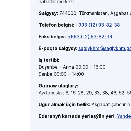
habarlar merkezi
Salgysy:
744000, Türkmenistan, Aşgabat ş
Telefon belgisi:
+993 (12) 93-82-38
Faks belgisi:
+993 (12) 93-82-39
E-poçta salgysy:
saglykhm@saglykhm.g
Iş tertibi:
Duşenbe – Anna 09:00 – 16:00
Şenbe 09:00 – 14:00
Gatnaw ulaglary:
Awtobuslar: 6, 16,
28, 29, 33, 38, 46, 52, 5
Ugur almak üçin bellik:
Aşgabat şäheriniň 
Edaranyň kartada ýerleşýän ýeri:
Ýande