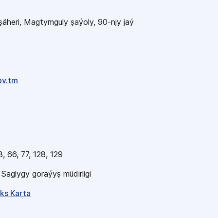
äheri, Magtymguly şaýoly, 90-njy jaý
ov.tm
8, 66, 77, 128, 129
Saglygy goraýyş müdirligi
ks Karta