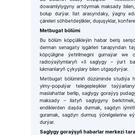
dowamlylygyny artdyrmak maksady bilen, 
bolup durýar. Ilat arasyndaky, ýagny ed
çäreleri s
öhbetdeşlikler, duşuşyklar, konfere
Metbugat bölümi
Bu bölüm köpçülikleýin habar beriş serişd
derman senagaty işgärleri tarapyndan taý
köpçüligine ýetirilmegini gurnaýar we
radioýaýlymlaryň «Il saglygy – ýurt ba
lukmanlaryň çykyşlary bilen utgaşdyrýar.
Metbugat bölüminiň düzüminde studiýa h
ylmy-populýar telegepleşikler taýýarla
maslahatlar berlip, saglygy goraýyş puda
maksady
–
ilatyň saglygyny berkitm
endiklerden daşda durmak, sagdyn iýmitl
guramak, sagdyn durmuş ýörelgelerine e
durýar.
Saglygy goraýşyň habarlar merkezi tar