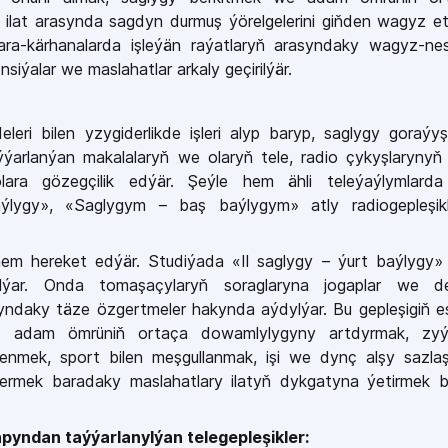
ilat arasynda sagdyn durmuş ýörelgelerini giňden wagyz e
ara-kärhanalarda işleýän raýatlaryň arasyndaky wagyz-nes
nsiýalar we maslahatlar arkaly geçirilýär.
eleri bilen yzygiderlikde işleri alyp baryp, saglygy goraý
ýarlanýan makalalaryň we olaryň tele, radio çykyşlarynyň 
 olara gözegçilik edýär. Şeýle hem ähli teleýaýlymlard
ýlygy», «Saglygym – baş baýlygym» atly radiogepleşikle
em hereket edýär. Studiýada «Il saglygy – ýurt baýlygy» 
nylýar. Onda tomaşaçylaryň soraglaryna jogaplar we deg
gyndaky täze özgertmeler hakynda aýdylýar. Bu gepleşigiň e
ek, adam ömrüniň ortaça dowamlylygyny artdyrmak, zyý
enmek, sport bilen meşgullanmak, işi we dynç alşy sazlaş
ýermek baradaky maslahatlary ilatyň dykgatyna ýetirmek b
apyndan taýýarlanylýan t
elegepleşikler: