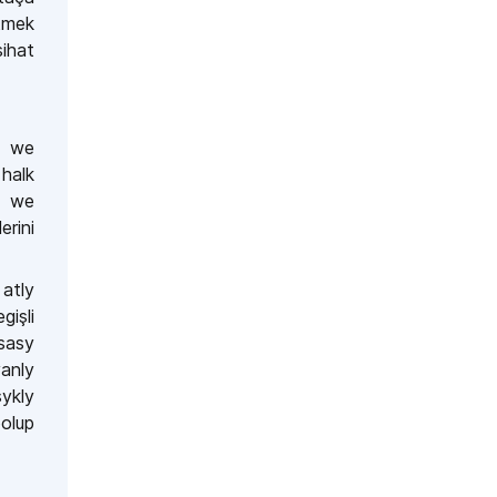
tmek
ihat
yş we
halk
a we
rini
atly
işli
sasy
anly
ykly
olup