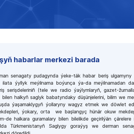
şyň habarlar merkezi barada
man senagaty pudagynda ýeke-täk habar beriş ulgamyny 
mek, ilata ýyllyk meýilnama boýunça ýa-da meýilnamadan da
iş serişdeleriniň (tele we radio ýaýlymlaryň, gazet-žurnall
 bilen halkyň saglyk babatyndaky düşünjelerini, bilim we m
rmuşda ýaşamaklygyň ýollaryny wagyz etmek we döwlet ed
kdepleri, ýokary, orta
we başlangyç
hünär
okuw
mekdep
 hem-de
halkara guramalary
bilen bilelikde geçirilýän çärelere 
ylda Türkmenistanyň Saglygy goraýyş we derman sena
kezi döredildi.