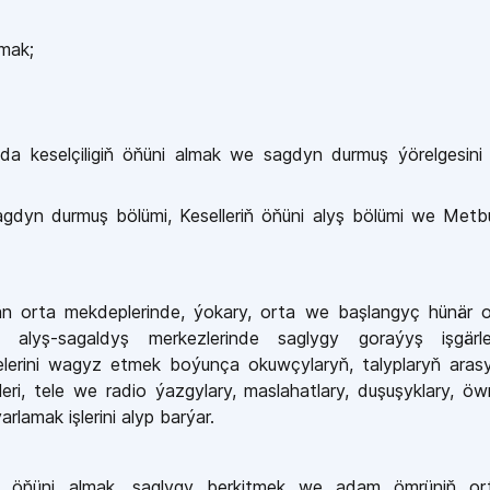
lmak;
nda keselçiligiň öňüni almak we sagdyn durmuş ýörelgesini 
gdyn durmuş bölümi, Keselleriň öňüni alyş bölümi we Metb
n orta mekdeplerinde, ýokary, orta we başlangyç hünär 
 alyş-sagaldyş merkezlerinde
saglygy goraýyş işgärler
erini wagyz etmek boýunça okuwçylaryň, talyplaryň aras
ri, tele we radio ýazgylary, maslahatlary, duşuşyklary, öwr
lamak işlerini alyp barýar.
riň öňüni almak, saglygy berkitmek we adam ömrüniň or