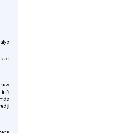
alyp
ugat
okuw
iniň
ynda
ediji
taça