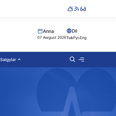
Dil
Anna
07 Awgust 2026
Tuk
Рус
Eng
Salgylar