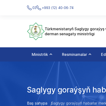
03
+993 (12) 40-06-74
Türkmenistanyň Saglygy goraýyş
derman senagaty ministrligi
Ministrlik
Resminamalar
Ed
Saglygy goraýşyň hab
Baş sahypa
Saglygy goraýşyň habarlar mer