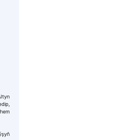
ltyn
dip,
 hem
ýşyň