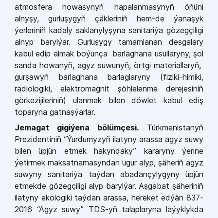
atmosfera howasynyň hapalanmasynyň öňüni
alnyşy, gurluşygyň çäkleriniň hem-de ýanaşyk
ýerleriniň kadaly saklanylyşyna sanitariýa gözegçiligi
alnyp barylýar. Gurluşygy tamamlanan desgalary
kabul edip almak boýunça barlaghana usullaryny, şol
sanda howanyň, agyz suwunyň, örtgi materiallaryň,
gurşawyň barlaghana barlaglaryny (fiziki-himiki,
radiologiki, elektromagnit şöhlelenme derejesiniň
görkezijileriniň) ulanmak bilen döwlet kabul ediş
toparyna gatnaşýarlar.
Jemagat gigiýena bölümçesi.
Türkmenistanyň
Prezidentiniň “Ýurdumyzyň ilatyny arassa agyz suwy
bilen üpjün etmek hakyndaky” kararyny ýerine
ýetirmek maksatnamasyndan ugur alyp, şäheriň agyz
suwyny sanitariýa taýdan abadançylygyny üpjün
etmekde gözegçiligi alyp barylýar. Aşgabat şäheriniň
ilatyny ekologiki taýdan arassa, hereket edýän 837-
2016 “Agyz suwy” TDS-yň talaplaryna laýyklykda