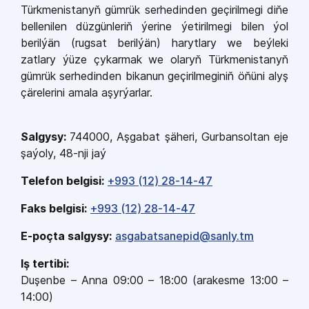
Türkmenistanyň gümrük serhedinden geçirilmegi diňe
bellenilen düzgünleriň ýerine ýetirilmegi bilen ýol
berilýän (rugsat berilýän) harytlary we beýleki
zatlary ýüze çykarmak we olaryň Türkmenistanyň
gümrük serhedinden bikanun geçirilmeginiň öňüni alyş
çärelerini amala aşyrýarlar.
Salgysy:
744000, Aşgabat şäheri, Gurbansoltan eje
şaýoly, 48-nji jaý
Telefon belgisi:
+993 (12) 28-14-47
Faks belgisi:
+993 (12) 28-14-47
E-poçta salgysy:
asgabatsanepid@sanly.tm
Iş tertibi:
Duşenbe – Anna 09:00 – 18:00 (arakesme 13:00 –
14:00)