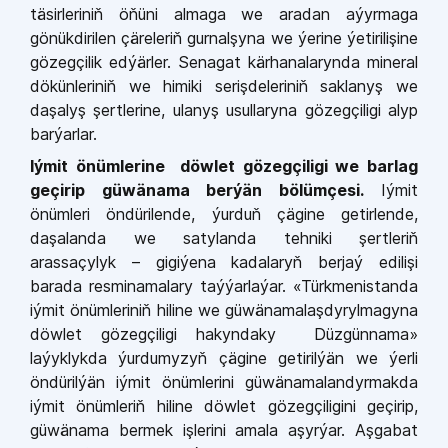
täsirleriniň öňüni almaga we aradan aýyrmaga
gönükdirilen çäreleriň gurnalşyna we ýerine ýetirilişine
gözegçilik edýärler. Senagat kärhanalarynda mineral
dökünleriniň we himiki serişdeleriniň saklanyş we
daşalyş şertlerine, ulanyş usullaryna gözegçiligi alyp
barýarlar.
Iýmit önümlerine döwlet gözegçiligi we barlag
geçirip güwänama berýän bölümçesi.
Iýmit
önümleri öndürilende, ýurduň çägine getirlende,
daşalanda we satylanda tehniki şertleriň
arassaçylyk – gigiýena kadalaryň berjaý edilişi
barada resminamalary taýýarlaýar. «Türkmenistanda
iýmit önümleriniň hiline we güwänamalaşdyrylmagyna
döwlet gözegçiligi hakyndaky Düzgünnama»
laýyklykda ýurdumyzyň çägine getirilýän we ýerli
öndürilýän iýmit önümlerini güwänamalandyrmakda
iýmit önümleriň hiline döwlet gözegçiligini geçirip,
güwänama bermek işlerini amala aşyrýar. Aşgabat