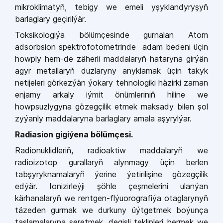
mikroklimatyň, tebigy we emeli yşyklandyryşyň
barlaglary geçirilýär.
Toksikologiýa bölümçesinde gurnalan Atom
adsorbsion spektrofotometrinde adam bedeni üçin
howply hem-de zäherli maddalaryň hataryna girýän
agyr metallaryň duzlaryny anyklamak üçin takyk
netijeleri görkezýän ýokary tehnologiki häzirki zaman
enjamy arkaly iýmit önümleriniň hiline we
howpsuzlygyna gözegçilik etmek maksady bilen şol
zyýanly maddalaryna barlaglary amala aşyrylýar.
Radiasion gigiýena bölümçesi.
Radionuklidleriň, radioaktiw maddalaryň we
radioizotop gurallaryň alynmagy üçin berlen
tabşyryknamalaryň ýerine ýetirilişine gözegçilik
edýär. Ionizirleýji şöhle çeşmelerini ulanýan
kärhanalaryň we rentgen-flýuorografiýa otaglarynyň
täzeden gurmak we durkuny üýtgetmek boýunça
taslamalaryna seretmek, degişli teklipleri bermek we