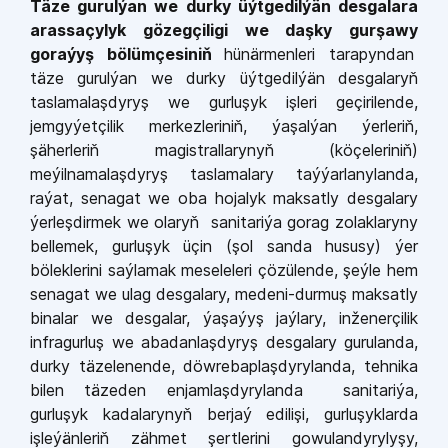
Täze gurulýan we durky üýtgedilýän desgalara
arassaçylyk gözegçiligi we daşky gurşawy
goraýyş bölümçesiniň
hünärmenleri tarapyndan
täze gurulýan we durky üýtgedilýän desgalaryň
taslamalaşdyryş we gurluşyk işleri geçirilende,
jemgyýetçilik merkezleriniň, ýaşalýan ýerleriň,
şäherleriň magistrallarynyň (köçeleriniň)
meýilnamalaşdyryş taslamalary taýýarlanylanda,
raýat, senagat we oba hojalyk maksatly desgalary
ýerleşdirmek we olaryň sanitariýa gorag zolaklaryny
bellemek, gurluşyk üçin (şol sanda hususy) ýer
böleklerini saýlamak meseleleri çözülende, şeýle hem
senagat we ulag desgalary, medeni-durmuş maksatly
binalar we desgalar, ýaşaýyş jaýlary, inženerçilik
infragurluş we abadanlaşdyryş desgalary gurulanda,
durky täzelenende, döwrebaplaşdyrylanda, tehnika
bilen täzeden enjamlaşdyrylanda sanitariýa,
gurluşyk kadalarynyň berjaý edilişi, gurluşyklarda
işleýänleriň zähmet şertlerini gowulandyrylyşy,