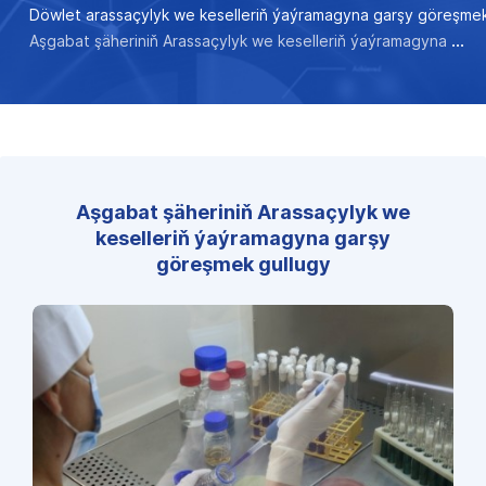
Döwlet arassaçylyk we keselleriň ýaýramagyna garşy göreşmek
Aşgabat şäheriniň Arassaçylyk we keselleriň ýaýramagyna garşy göreşmek gullugy
Aşgabat şäheriniň Arassaçylyk we
keselleriň ýaýramagyna garşy
göreşmek gullugy