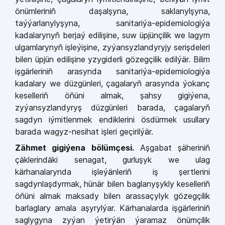
önümleriniň daşalşyna, saklanylşyna,
taýýarlanylyşyna, sanitariýa-epidemiologiýa
kadalarynyň berjaý edilişine, suw üpjünçilik we lagym
ulgamlarynyň işleýişine, zyýansyzlandyryjy serişdeleri
bilen üpjün edilişine yzygiderli gözegçilik edilýär. Bilim
işgärleriniň arasynda sanitariýa-epidemiologiýa
kadalary we düzgünleri, çagalaryň arasynda ýokanç
keselleriň öňüni almak, şahsy gigiýena,
zyýansyzlandyryş düzgünleri barada, çagalaryň
sagdyn iýmitlenmek endiklerini ösdürmek usullary
barada wagyz-nesihat işleri geçirilýär.
Zähmet gigiýena bölümçesi.
Aşgabat şäheriniň
çäklerindäki senagat, gurluşyk we ulag
kärhanalarynda işleýänleriň iş şertlerini
sagdynlaşdyrmak, hünär bilen baglanyşykly keselleriň
öňüni almak maksady bilen arassaçylyk gözegçilik
barlaglary amala aşyrylýar. Kärhanalarda işgärleriniň
saglygyna zyýan ýetirýän ýaramaz önümçilik