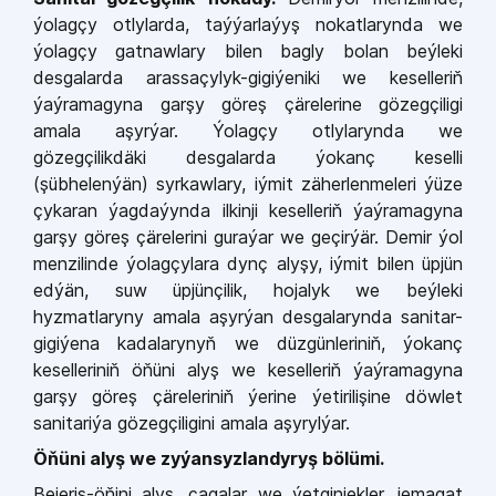
ýolagçy otlylarda, taýýarlaýyş nokatlarynda we
ýolagçy gatnawlary bilen bagly bolan beýleki
desgalarda arassaçylyk-gigiýeniki we keselleriň
ýaýramagyna garşy göreş çärelerine gözegçiligi
amala aşyrýar. Ýolagçy otlylarynda we
gözegçilikdäki desgalarda ýokanç keselli
(şübhelenýän) syrkawlary, iýmit zäherlenmeleri ýüze
çykaran ýagdaýynda ilkinji keselleriň ýaýramagyna
garşy göreş çärelerini guraýar we geçirýär. Demir ýol
menzilinde ýolagçylara dynç alyşy, iýmit bilen üpjün
edýän, suw üpjünçilik, hojalyk we beýleki
hyzmatlaryny amala aşyrýan desgalarynda sanitar-
gigiýena kadalarynyň we düzgünleriniň, ýokanç
keselleriniň öňüni alyş we keselleriň ýaýramagyna
garşy göreş çäreleriniň ýerine ýetirilişine döwlet
sanitariýa gözegçiligini amala aşyrylýar.
Öňüni alyş we zyýansyzlandyryş bölümi.
Bejeriş-öňini alyş, çagalar we ýetginjekler, jemagat