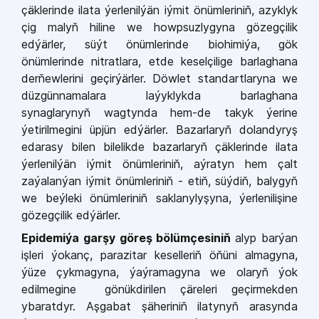
çäklerinde ilata ýerlenilýän iýmit önümleriniň, azyklyk
çig malyň hiline we howpsuzlygyna gözegçilik
edýärler, süýt önümlerinde biohimiýa, gök
önümlerinde nitratlara, etde keselçilige barlaghana
derňewlerini geçirýärler. Döwlet standartlaryna we
düzgünnamalara laýyklykda barlaghana
synaglarynyň wagtynda hem-de takyk ýerine
ýetirilmegini üpjün edýärler. Bazarlaryň dolandyryş
edarasy bilen bilelikde bazarlaryň çäklerinde ilata
ýerlenilýän iýmit önümleriniň, aýratyn hem çalt
zaýalanýan iýmit önümleriniň - etiň, süýdiň, balygyň
we beýleki önümleriniň saklanylyşyna, ýerlenilişine
gözegçilik edýärler.
Epidemiýa garşy göreş bölümçesiniň
alyp barýan
işleri ýokanç, parazitar keselleriň öňüni almagyna,
ýüze çykmagyna, ýaýramagyna we olaryň ýok
edilmegine gönükdirilen çäreleri geçirmekden
ybaratdyr. Aşgabat şäheriniň ilatynyň arasynda