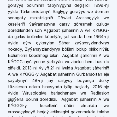
goraýyş bölüminiň tabynlygyna degişlidi. 1998-nji
ýylda Türkmenistanyň Saglygy goraýyş we derman
senagaty ministrliginiň Döwlet Arassaçylyk we
keselleriň ýaýramagyna garşy göreşmek gullugy
döredilenden soň Aşgabat şäheriniň A we KÝGGG-
da gurluş bölümleri köpelýär, şol sanda hem 1964-nji
ýylda aýry çykarylan Şäher zyýansyzlandyryş
nokady, Zyýansyzlandyryş bölümi bolup birikdirilýär.
Bölümleriň köpelmegi bilen Aşgabat şäheriniň A we
KÝGGG-nyň ýerine ýetirýän wezipeleri hem has-da
giňeldi. 2013-nji ýylyň 21-nji iýulda Aşgabat şäheriniň
A we KÝGGG-y Aşgabat şäheriniň Gurbansoltan eje
şaýolynyň 48-nji jaý salgysy boýunça durky
täzelenen edara binasynda işläp başlady. 2016-njy
ýylda Wirusologiýa barlaghanasy we Radiasion
gigiýena bölümi döredildi. Aşgabat şäheriniň A we
KÝGGG-y keselleriň öňüni almakda we
arassaçylygyň berjaý edilmegini gazanmakda talaba