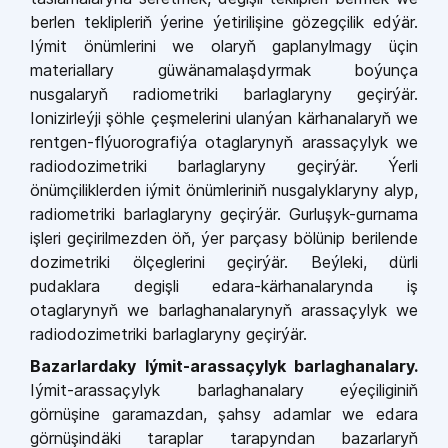
berlen teklipleriň ýerine ýetirilişine gözegçilik edýär.
Iýmit önümlerini we olaryň gaplanylmagy üçin
materiallary güwänamalaşdyrmak boýunça
nusgalaryň radiometriki barlaglaryny geçirýär.
Ionizirleýji şöhle çeşmelerini ulanýan kärhanalaryň we
rentgen-flýuorografiýa otaglarynyň arassaçylyk we
radiodozimetriki barlaglaryny geçirýär. Ýerli
önümçiliklerden iýmit önümleriniň nusgalyklaryny alyp,
radiometriki barlaglaryny geçirýär. Gurluşyk-gurnama
işleri geçirilmezden öň, ýer parçasy bölünip berilende
dozimetriki ölçeglerini geçirýär. Beýleki, dürli
pudaklara degişli edara-kärhanalarynda iş
otaglarynyň we barlaghanalarynyň arassaçylyk we
radiodozimetriki barlaglaryny geçirýär.
Bazarlardaky Iýmit-arassaçylyk barlaghanalary.
Iýmit-arassaçylyk barlaghanalary eýeçiliginiň
görnüşine garamazdan, şahsy adamlar we edara
görnüşindäki taraplar tarapyndan bazarlaryň