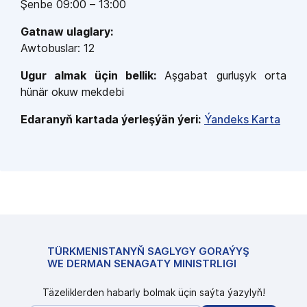
Şenbe 09:00 – 13:00
Gatnaw ulaglary:
Awtobuslar: 12
Ugur almak üçin bellik:
Aşgabat gurluşyk orta
hünär okuw mekdebi
Edaranyň kartada ýerleşýän ýeri:
Ýandeks Karta
TÜRKMENISTANYŇ SAGLYGY GORAÝYŞ
WE DERMAN SENAGATY MINISTRLIGI
Täzeliklerden habarly bolmak üçin saýta ýazylyň!