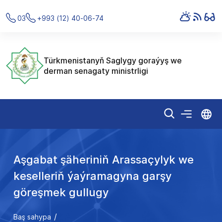
03
+993 (12) 40-06-74
Türkmenistanyň Saglygy goraýyş we
derman senagaty ministrligi
Aşgabat şäheriniň Arassaçylyk we
keselleriň ýaýramagyna garşy
göreşmek gullugy
Baş sahypa