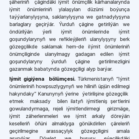
şäheriniň çägindäki iýmit önümçilik kärhanalarynda
iýmit önümleriniň ylalaşylan düzümi boýunça
taýýarlanylyşyna, saklanylyşyna we gatnadylyşyna
barlaglary geçirýär. Ýurduň çägine getirilýän we
öndürilýän ýerli iýmit önümlerinde iýmit
goşundylarynyň we reňkleýjileriň ulanylyşyny berk
gözegçilikde saklamak hem-de iIýmit önümleriniň
önümçiliginde ulanylmagy gadagan edilen iýmit
goşundylaryny ýurduň çägine getirilmezligini
gazanmak babatynda gözegçiligi alyp barýar.
Iýmit gigiýena bölümçesi.
Türkmenistanyň “Iýmit
önümleriniň howpsuzlygynyň we hiliniň üpjün edilmegi
hakyndaky” Kanunynyň ýerine ýetirilişine gözegçilik
etmek maksady bilen ilatyň iýmitleniş şertlerini
gowulandyrmaga, rejeli iýmitlendirmegi girizmäge,
iýmit zäherlenmeleri we iýmit arkaly döreýän
keselleriň öňüni almaklyga gönükdirilen çäreleriň
geçirilmegine arassaçylyk gözegçiligini amala
aşyrylýar. Döwlet we hususy eýeçilikdäki