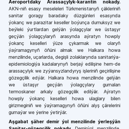
Aeroportdaky Arassaçylyk-karantin nokady.
AKN-niň esasy meseleleri Türkmenistanyň çäkleriniň
sanitar goragy baradaky düzgünleri esasynda
ýokanç we parazitar keseller boýunça durnuksyz we
beýleki ýurtlardan gelýän ýolagçylar we üstaşyr
geçýän ýolagçylaryň arasynda aýratyn howply
ýokanç keselleri ýüze çykarmak we olaryň
ýaýramagynyň öňüni almak we Halkara howa
menzilinde, uçarlarda, degişli zolaklarynda sanitariýa-
epidemiologiýa kadalarynyň berjaý edilişine hem-de
arassaçylyk we zyýansyzlandyryş işleriniň geçirilişine
gözegçilik edýär. Halkara howa menzilinde gelýän
we üstaşyr geçýän ýolagçylary gurnalan
termoskaner arkaly gözegçilik edilýär. Aýratyn
howply ýokanç keselleri howa ulaglary bilen
girizmeginiň we ýaýramagynyň öňüni alyş çärelerini
gurnaýar we ýerine ýetirýär.
Aşgabat şäher demir ýol menzilinde ýerleşýän
Sanitar-gözegçilik nokady.
Demirýol menzilinde,