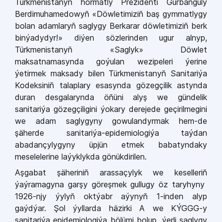
Türkmenistanyň hormatly Prezidenti Gurbanguly
Berdimuhamedowyň «Döwletimiziň baş gymmatlygy
bolan adamlaryň saglygy Berkarar döwletimiziň berk
binýadydyr!» diýen sözlerinden ugur alnyp,
Türkmenistanyň «Saglyk» Döwlet
maksatnamasynda goýulan wezipeleri ýerine
ýetirmek maksady bilen Türkmenistanyň Sanitariýa
Kodeksiniň talaplary esasynda gözegçilik astynda
duran desgalarynda öňüni alyş we gündelik
sanitariýa gözegçiligini ýokary derejede geçirilmegini
we adam saglygyny gowulandyrmak hem-de
şäherde sanitariýa-epidemiologiýa taýdan
abadançylygyny üpjün etmek babatyndaky
meselelerine laýyklykda gönükdirilen.
Aşgabat şäheriniň arassaçylyk we keselleriň
ýaýramagyna garşy göreşmek gullugy öz taryhyny
1926-njy ýylyň oktýabr aýynyň 1-inden alyp
gaýdýar. Şol ýyllarda häzirki A we KÝGGG-y
sanitariýa epidemiologiýa bölümi bolup, ýerli saglygy