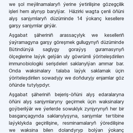
we şol meýilnamalaryň ýerine ýetirilişine gözegçilik
işleri hem alynyp barylýar. Häzirki wagta çenli öňüni
alyş sanjymlaryň düzüminde 14 ýokanç kesellere
garşy sanjymlar girýär.
Aşgabat şäheriniň arassaçylyk we keselleriň
ýaýramagyna garşy göreşmek gullugynyň düzüminde
Bütindünýä saglygy goraýyş guramasynyň
ölçeglerine laýyk gelýän uly göwrümli ýöriteleşdirilen
immunobiologiki serişdeleri saklanylýan ammar bar.
Onda waksinalary talaba laýyk saklamak üçin
ýöriteleşdirilen sowadyjy we doňduryjy enjamlar göz
öňünde tutylypdyr.
Aşgabat şäheriniň bejeriş-öňüni alyş edaralaryna
öňüni alyş sanjymlaryny geçirmek üçin waksinalary
goýberilýär we ýerlerde sowuklyk zynjyrynyň her bir
basgançagynda saklanylyşyna, sanjymlar tertibine
laýyklykda geçirilişine, resminamalaryň ýöredilişine
we waksina bilen dolandyryp bolýan ýokanç