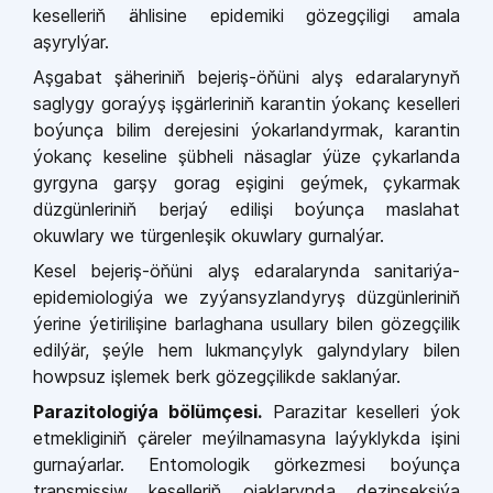
keselleriň ählisine epidemiki gözegçiligi amala
aşyrylýar.
Aşgabat şäheriniň bejeriş-öňüni alyş edaralarynyň
saglygy goraýyş işgärleriniň karantin ýokanç keselleri
boýunça bilim derejesini ýokarlandyrmak, karantin
ýokanç keseline şübheli näsaglar ýüze çykarlanda
gyrgyna garşy gorag eşigini geýmek, çykarmak
düzgünleriniň berjaý edilişi boýunça maslahat
okuwlary we türgenleşik okuwlary gurnalýar.
Kesel bejeriş-öňüni alyş edaralarynda sanitariýa-
epidemiologiýa we zyýansyzlandyryş düzgünleriniň
ýerine ýetirilişine barlaghana usullary bilen gözegçilik
edilýär, şeýle hem lukmançylyk galyndylary bilen
howpsuz işlemek berk gözegçilikde saklanýar.
Parazitologiýa bölümçesi.
Parazitar keselleri ýok
etmekliginiň çäreler meýilnamasyna laýyklykda işini
gurnaýarlar. Entomologik görkezmesi boýunça
transmissiw keselleriň ojaklarynda dezinseksiýa