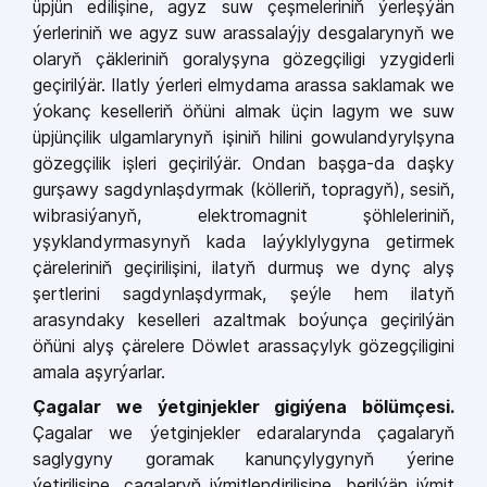
üpjün edilişine, agyz suw çeşmeleriniň ýerleşýän
ýerleriniň we agyz suw arassalaýjy desgalarynyň we
olaryň çäkleriniň goralyşyna gözegçiligi yzygiderli
geçirilýär. Ilatly ýerleri elmydama arassa saklamak we
ýokanç keselleriň öňüni almak üçin lagym we suw
üpjünçilik ulgamlarynyň işiniň hilini gowulandyrylşyna
gözegçilik işleri geçirilýär. Ondan başga-da daşky
gurşawy sagdynlaşdyrmak (kölleriň, topragyň), sesiň,
wibrasiýanyň, elektromagnit şöhleleriniň,
yşyklandyrmasynyň kada laýyklylygyna getirmek
çäreleriniň geçirilişini, ilatyň durmuş we dynç alyş
şertlerini sagdynlaşdyrmak, şeýle hem ilatyň
arasyndaky keselleri azaltmak boýunça geçirilýän
öňüni alyş çärelere Döwlet arassaçylyk gözegçiligini
amala aşyrýarlar.
Çagalar we ýetginjekler gigiýena bölümçesi.
Çagalar we ýetginjekler edaralarynda çagalaryň
saglygyny goramak kanunçylygynyň ýerine
ýetirilişine, çagalaryň iýmitlendirilişine, berilýän iýmit