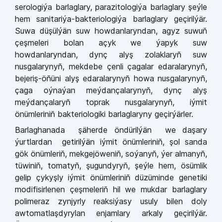
serologiýa barlaglary, parazitologiýa barlaglary şeýle
hem sanitariýa-bakteriologiýa barlaglary geçirilýär.
Suwa düşülýän suw howdanlaryndan, agyz suwuň
çeşmeleri bolan açyk we ýapyk suw
howdanlaryndan, dynç alyş zolaklaryň suw
nusgalarynyň, mekdebe çenli çagalar edaralarynyň,
bejeriş-öňüni alyş edaralarynyň howa nusgalarynyň,
çaga oýnaýan meýdançalarynyň, dynç alyş
meýdançalaryň toprak nusgalarynyň, iýmit
önümleriniň bakteriologiki barlaglaryny geçirýärler.
Barlaghanada şäherde öndürilýän we daşary
ýurtlardan getirilýän iýmit önümleriniň, şol sanda
gök önümleriň, mekgejöweniň, soýanyň, ýer almanyň,
tüwiniň, tomatyň, şugundyryň, şeýle hem, ösümlik
gelip çykyşly iýmit önümleriniň düzüminde genetiki
modifisirlenen çeşmeleriň hil we mukdar barlaglary
polimeraz zynjyrly reaksiýasy usuly bilen doly
awtomatlaşdyrylan enjamlary arkaly geçirilýär.