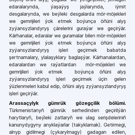
edaralarynda, ýaşaýyş jaýlarynda, iýmit
desgalarynda, we beýleki desgalarda mör-möjekleri
we gemrijileri ýok etmek boýunça öňüni alyş
zyýansyzlandyryş çärelerini guraýar we geçirýär.
Kärhanalar, edaralar we guramalar bilen mör-möjekleri
we gemrijileri ýok etmek boýunça öňüni alyş
zyýansyzlandyryş işleri geçirmek babatda
şertnamalary, ylalaşyklary baglaşýar. Kärhanalardan,
edaralardan we raýatlardan mör-möjekleri we
gemrijileri ýok etmek boýunça öňüni alyş
zyýansyzlandyryş işleri geçirmek üçin gelen
ýüzlenmeleri kabul edip, öňüni alyş zyýansyzlandyryş
işleri geçirýär.
Arassaçylyk gümrük gözegçilik bölümi.
Türkmenistanyň gümrük serhedinden geçirilýän
harytlaryň, beýleki zatlaryň we ulag serişdeleriniň
kanunydygyny anyklaýarlar (takyklamak). Getirmegi,
alnyp gidilmegi (çykarylmagy) gadagan edilen,