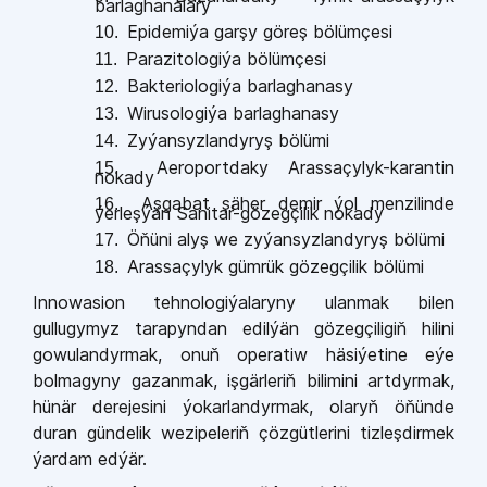
barlaghanalary
Epidemiýa garşy göreş bölümçesi
10.
Parazitologiýa bölümçesi
11.
Bakteriologiýa barlaghanasy
12.
Wirusologiýa barlaghanasy
13.
Zyýansyzlandyryş bölümi
14.
Aeroportdaky Arassaçylyk-karantin
15.
nokady
Aşgabat şäher demir ýol menzilinde
16.
ýerleşýän Sanitar-gözegçilik nokady
Öňüni alyş we zyýansyzlandyryş bölümi
17.
Arassaçylyk gümrük gözegçilik bölümi
18.
Innowasion tehnologiýalaryny ulanmak bilen
gullugymyz tarapyndan edilýän gözegçiligiň hilini
gowulandyrmak, onuň operatiw häsiýetine eýe
bolmagyny gazanmak, işgärleriň bilimini artdyrmak,
hünär derejesini ýokarlandyrmak, olaryň öňünde
duran gündelik wezipeleriň çözgütlerini tizleşdirmek
ýardam edýär.