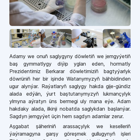
Adamy we onuň saglygyny döwletiň we jemgyýetiň
baş gymmatlygy diýip yglan eden, hormatly
Prezidentimiz Berkarar döwletimiziň bagtyýarlyk
döwrüniň her bir işinde Watanymyzyň bähbidinden
ugur alynýar. Raýatlaryň saglygy hakda gije-gündiz
alada edýän, ýurt baştutanymyzyň lukmançylyk
ylmyna aýratyn üns bermegi uly mana eýe. Adam
hakdaky alada, ilkinji nobatda saglykdan başlanýar.
Sagdyn jemgyýet üçin hem sagdyn adamlar zerur.
Aşgabat şäheriniň arassaçylyk we keselleriň
ýaýramagyna garşy göreşmek gullugynyň işleri