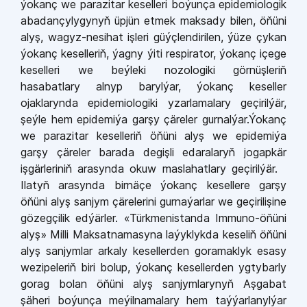
ýokanç we parazitar keselleri boýunça epidemiologik
abadançylygynyň üpjün etmek maksady bilen, öňüni
alyş, wagyz-nesihat işleri güýçlendirilen, ýüze çykan
ýokanç keselleriň, ýagny ýiti respirator, ýokanç içege
keselleri we beýleki nozologiki görnüşleriň
hasabatlary alnyp barylýar, ýokanç keseller
ojaklarynda epidemiologiki yzarlamalary geçirilýär,
şeýle hem epidemiýa garşy çäreler gurnalýar.Ýokanç
we parazitar keselleriň öňüni alyş we epidemiýa
garşy çäreler barada degişli edaralaryň jogapkär
işgärleriniň arasynda okuw maslahatlary geçirilýär.
Ilatyň arasynda birnäçe ýokanç kesellere garşy
öňüni alyş sanjym çärelerini gurnaýarlar we geçirilişine
gözegçilik edýärler. «Türkmenistanda Immuno-öňüni
alyş» Milli Maksatnamasyna laýyklykda keseliň öňüni
alyş sanjymlar arkaly kesellerden goramaklyk esasy
wezipeleriň biri bolup, ýokanç kesellerden ygtybarly
gorag bolan öňüni alyş sanjymlarynyň Aşgabat
şäheri boýunça meýilnamalary hem taýýarlanylýar