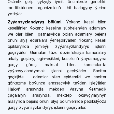
Ösümlik gelip çykyşly iýmit önümlerde genetiki
modifisirlenen organizmleriň hil barlagyny ýerine
ýetirýär.
Zyýansyzlandyryş bölümi.
Ýokanç kesel bilen
kesellänler, ýokanç keseline şübhelenýän adamlary
we olar bilen gatnaşykda bolan adamlary bejeriş
öňüni alyş edaralara ýerleşdirýärler. Ýokanç keselli
ojaklarynda jemleýji zyýansyzlandyryş işlerini
geçirýärler. Gurnalan täze dezinfeksiýa kameralary
arkaly goşlary, egin-eşikleri, keselleriň ýaýramagyna
garşy göreş maksat bilen kameralarda
zyýansyzlandyrmak işlerini geçirýärler. Sanitar
geçirijide – adamlar bilen epidemiki we sanitar
görkezme boýunça arassaçylyk taýdan işleýärler.
Halkyň arasynda mekdep ýaşyna ýetmedik
çagalaryň arasynda, mekdep okuwçylarynyň
arasynda bejeriş öňüni alyş bölümlerinde pedikulýoza
garşy zyýansyzlandyryş işlerini geçirýärler.