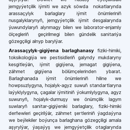
jemgyýetçilik iýmiti we azyk söwda nokatlarynda
arassaçylyk barlaglary iýmit önümleriniň
nusgalyklarynyň, jemgyýetçilik iýmit desgalarynda
ýuwundylaryň alynmagy bilen we laborator-enjamly
ölçegleriň geçirilmegi bilen gündelik sanitariýa
gözegçiligi alnyp barylýar.
Arassaçylyk-gigiýena barlaghanasy
fiziki-himiki,
toksikologiýa we pestisidleriň galyndy mukdaryny
kesgitleýän, iýmit gigiýena, jemagat gigiýena,
zähmet gigiýena bölümçelerinden ybarat.
Barlaghanada iýmit önümleriniň hiline we
howpsuzlygyna, hojalyk-agyz suwuň standartlaryna
laýyklylygyna, çagalar iýmitiniň ýokumlylygyna, agyz
suwunyň, hojalyk-durmuşy we önümçilik lagym
suwlaryň sanitar-gigiýeniki barlaglary, fiziki-himiki
derňewleri geçirilýär, zähmet şertleriniň ýagdaýyna
we beýlekiler boýunça barlaghana gözegçiligi amala
aşyrylýar, ýaşaýyş we jemgyýetçilik otaglarynda