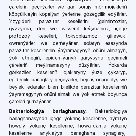
çärelerini geçirýärler we gan sorujy mör-möjekleriň
köpçülikleýin köpelýän ýerlerine gözegçilik edýärler.
Yzygiderli parazitar kesellerini (gelmintozlar,
gyzzyrma, deri we wisseral leýşmanioz, içege
protozoý keselleri, toksoplazmoz, gijilewük)
öwrenýärler we derňeýärler, şolaryň esasynda
parazitar keselleriniň ýaýramagynyň öňüni almagyň,
ýok etmegiň, epidemiýanyň garşysyna geçirmeli
çäreleriň meýilnamasyny düzýärler. Ýokarda
görkezilen keselleriň ojaklaryny ýüze çykaryp,
epidemiki barlaglary geçirýärler, bejeriş öňüni alyş we
beýleki edaralar bilen bilelikde parazitar keselleriniň
ýaýramagynyň öňüni almak we ýok etmek boýunça
çäreleri gurnaýarlar.
Bakteriologiýa barlaghanasy.
Bakteriologiýa
barlaghanasynda içege ýokanç kesellerine, aýratyn
howply ýokanç kesellerine, howa-damja ýokanç
kesellerine anyklaýyş barlaghana synaglary,