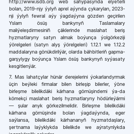
http://www.isdb.org web sahypasynda elýeterli
bolan, 2019
-
njy ýyly
ň
aprel aýynda çykarylan, 2023-
nji ýyly
ň fewral aýy ýagdaýyna gözden geçirilen
Yslam ösüş bankynyň Taslamalary
maliýeleşdirmesiniň çäklerinde maslahat beriş
hyzmatlaryny satyn almak boýunça ýolgörkeziji
ýörelgeleri (satyn alyş ýörelgeleri) 1.12.1 we 1.12.2
maddalaryna gönükdirilýär, olarda bähbitleriň gapma-
garşylygy boýunça Yslam ösüş bankynyň syýasaty
kesgitlenýär.
7. Mas lahatçylar hünär derejelerini ýokarlandyrmak
üçin beýleki firmalar bilen birleşip bilerler, ýöne
birleşme bilelikdäki kärhana görnüşindemi ýa-da
kömekçi maslahat beriş hyzmatlaryny hödürleýärmi
— şular anyk görkezilmelidir. Birleşme bilelikdäki
kärhana görnüşinde bolan ýagdaýynda, eger
saýlansa, bilelikdäki kärhananyň hyzmatdaşlary,
şertnama laýyklykda bilelikde we aýratynlykda