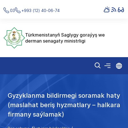
03
+993 (12) 40-06-74
Türkmenistanyň Saglygy goraýyş we
derman senagaty ministrligi
Gyzyklanma bildirmegi soramak haty
(maslahat beriş hyzmatlary – halkara
firmany saýlamak)