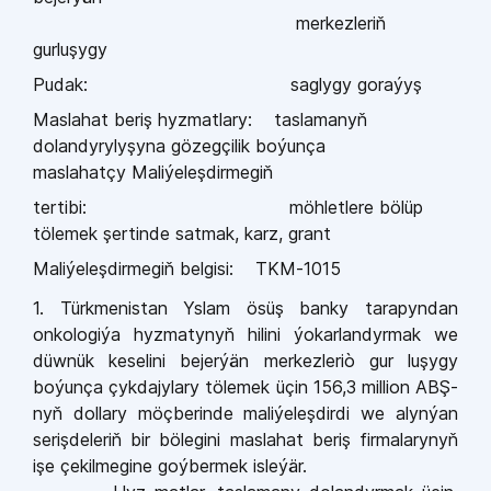
merkezleri
ň
gurluşygy
Pudak:
saglygy goraýyş
Maslahat
beriş
hyzmatlary:
taslamany
ň
dolandyrylyşyna
gözegçilik boýunça
maslahatçy
Maliýeleşdirmegi
ň
tertibi:
möhletlere bölüp
tölemek şertinde satmak, karz, grant
Maliýeleşdirmegi
ň
belgisi:
TKM-1015
1. Türkmenistan Yslam ösüş banky tarapyndan
onkologiýa hyzmatyny
ň
hilini ýokarlandyrmak
we
düwnük keselini bejerýän merkezleriò gur luşygy
boýunça çykdajylary
tölemek üçin 156,3 million ABŞ-
ny
ň
dollary möçberinde maliýeleşdirdi we alynýan
serişdeleri
ň
bir bölegini maslahat beriş firmalaryny
ň
işe çekilmegine goýbermek isleýär.