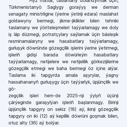
Hyz matlar, taslamany dolandyrmak üçin,
Türkmenistanyò Saglygy goraýyş we derman
senagaty ministrligine (ýerine ýetiriji edara) maslahat
goldawyny bermegi, jikme-jiklikler bilen tehniki
taslamany we ýöriteleşmeleri taýýarlamagy we doly
iş läp düzmegi, potratçylary saýlamak üçin bäsleşik
resminamalaryny we hasabatlary taýýarlamagy,
gurluşyk döwründe gözegçilik işlerini ýerine ýetirmegi,
işleri
ň
g
i
dişi barada döwürleýin hasabatlary
taýýarlamagy, netijelere we netijelilik görkezijilerine
gözegçilik etmegi we baha bermegi öz içine alýar.
Taslama iki tapgyrda amala aşyrylar, ýagny
hassahanany
ň
gurluşygy üçin taýýarlyk, üpjünçilik we
gö-
zegçilik işleri hem-de 2025-nji ýyly
ň
üçünji
çärýeginde garaşylýan işleri
ň
başlanmagy. Birinji
üpjünçilik tapgyry on
sekiz (18) aý, ikinji gözegçilik
tapgyry on iki (12) aý kepillik döwrüni goşmak bilen,
otuz alty (36) aý bolýar.