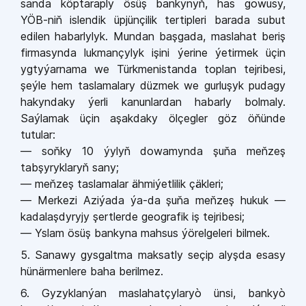
sanda köptaraply ösüş bankyny
ň
, has gowusy,
YÖB-ni
ň
islendik üpjünçilik tertipleri barada subut
edilen habarlylyk. Mundan başgada, maslahat beriş
firmasynda lukmançylyk işini ýerine ýetirmek üçin
ygtyýarnama we Türkmenistanda toplan tejribesi,
şeýle hem taslamalary düzmek we gurluşyk pudagy
hakyndaky ýerli kanunlardan habarly bolmaly.
Saýlamak üçin aşakdaky ölçegler göz ö
ň
ünde
tutular:
— so
ň
ky 10 ýyly
ň
dowamynda şu
ň
a me
ň
zeş
tabşyryklary
ň
sany;
— me
ň
zeş taslamalar ähmiýetlilik çäkleri;
— Merkezi Aziýada ýa-da şu
ň
a me
ň
zeş hukuk —
kadalaşdyryjy şertlerde geografik iş tejribesi;
— Yslam ösüş bankyna mahsus ýörelgeleri bilmek.
5. Sanawy gysgaltma maksatly seçip alyşda esasy
hünärmenlere baha berilmez.
6. Gyzyklanýan maslahatçylaryò ünsi, bankyò