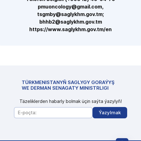
pmuoncology@gmail.com,
tsgmby@saglykhm.gov.tm;
bhhb2@saglykhm.gov.tm
https://www.saglykhm.gov.tm/en
TÜRKMENISTANYŇ SAGLYGY GORAÝYŞ
WE DERMAN SENAGATY MINISTRLIGI
Täzeliklerden habarly bolmak üçin saýta ýazylyň!
Ýazylmak