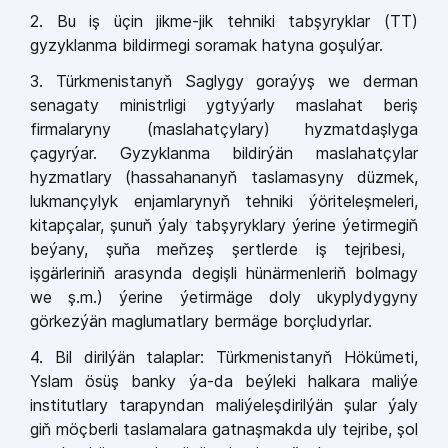
2. Bu iş üçin jikme-jik tehniki tabşyryklar (TT)
gyzyklanma bildirmegi soramak hatyna goşulýar.
3. Türkmenistany
ň
Saglygy goraýyş we derman
senagaty ministrligi ygtyýarly
maslahat beriş
firmalaryny
(maslahatçylary) hyzmatdaşlyga
çagyrýar. Gyzyklanma bildirýän maslahatçylar
hyzmatlary (hassahanany
ň
taslamasyny düzmek,
lukmançylyk enjamlaryny
ň
tehniki ýöriteleşmeleri,
kitapçalar, şunu
ň
ýaly tabşyryklary
ýerine
ýetirmegi
ň
beýany, şu
ň
a me
ň
zeş şertlerde iş tejribesi,
işgärlerini
ň
arasynda
degişli hünärmenleri
ň
bolmagy
we ş.m.)
ýerine ýetirmäge doly ukyplydygyny
görkezýän maglumatlary bermäge borçludyrlar.
4. Bil dirilýän talaplar: Türkmenistany
ň
Hökümeti,
Yslam ösüş banky ýa-da beýleki
halkara maliýe
institutlary
tarapyndan maliýeleşdirilýän şular ýaly
gi
ň
möçberli taslamalara gatnaşmakda uly tejribe, şol