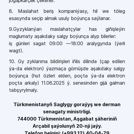
jogapkärçilik çekerler.
8. Maslahat beriş kompaniýasy, hil we töleg
esasynda seçip almak usuly boýunça saýlanar.
9.Gyzyklanýan maslahatçylar has giňişleýin
maglumaty aşakdaky salgy boýunça alyp bilerler:
iş günleri sagat 09:00 —18:00 aralygynda (ýerli
wagt).
10. Gy zyklanma bildirişleri iňlis dilinde (çap edilen
ýa-da elektron) ýazmaça görnüşde aşakdaky salgy
boýunça (hut özleri elden, poçta ýa-da elektron
poçta arkaly) 11.06.2025 ý. senesinden gijä galman
tabşyrylmaly.
Türkmenistanyň Saglygy goraýyş we derman
senagaty ministrligi.
744000 Türkmenistan, Aşgabat şäheriniň
Arçabil şaýolunyň 20-nji jaýy.
Telefon belgisi: (+993 12) 40-04-79