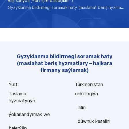
Baş sahypa
Ýurt içre bäsleşikler
Gyzyklanma bildirmegi soramak haty (maslahat beriş hyzmatlary – halkara firmany saýlamak)
Gyzyklanma bildirmegi soramak haty
(maslahat beriş hyzmatlary – halkara
firmany saýlamak)
Ýurt:
Türkmenistan
Taslama:
onkologiýa
hyzmatyny
ň
hilini
ýokarlandyrmak we
düwnük keselini
bejerýän